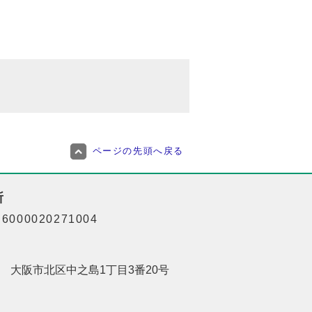
ページの先頭へ戻る
所
000020271004
201 大阪市北区中之島1丁目3番20号