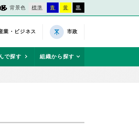
背景色
標準
青
黄
黒
産業・ビジネス
市政
んで探す
組織から探す