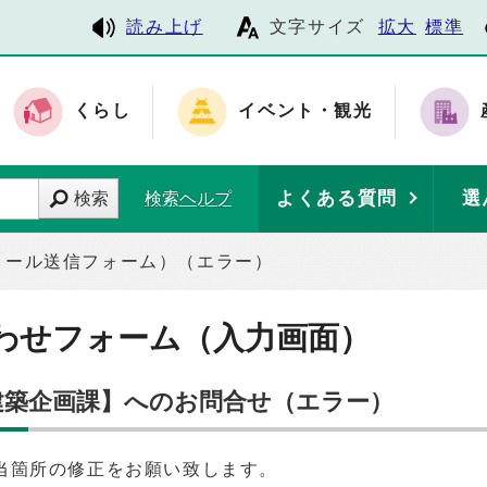
読み上げ
文字サイズ
拡大
標準
くらし
イベント・観光
よくある質問
選
検索
検索ヘルプ
メール送信フォーム）（エラー）
わせフォーム（入力画面）
 建築企画課】へのお問合せ（エラー）
当箇所の修正をお願い致します。