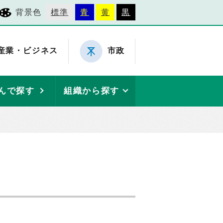
背景色
標準
青
黄
黒
産業・ビジネス
市政
んで探す
組織から探す