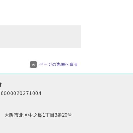
ページの先頭へ戻る
所
000020271004
201 大阪市北区中之島1丁目3番20号