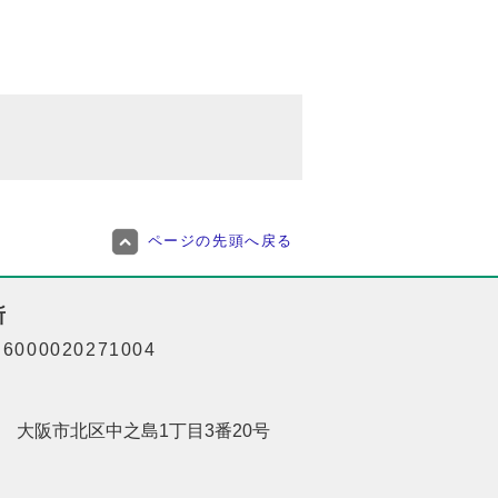
ページの先頭へ戻る
所
000020271004
201 大阪市北区中之島1丁目3番20号