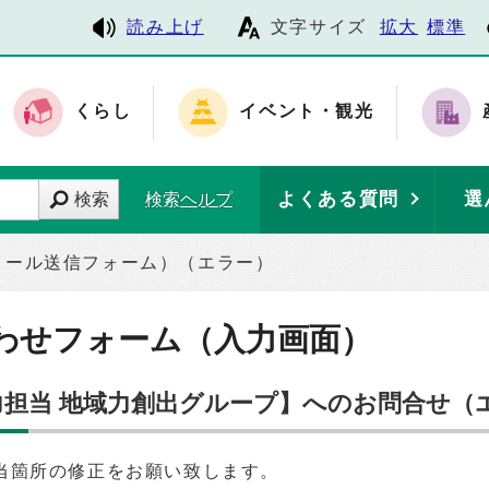
読み上げ
文字サイズ
拡大
標準
くらし
イベント・観光
よくある質問
選
検索
検索ヘルプ
メール送信フォーム）（エラー）
わせフォーム（入力画面）
域力担当 地域力創出グループ】へのお問合せ（
当箇所の修正をお願い致します。