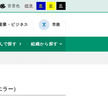
背景色
標準
青
黄
黒
産業・ビジネス
市政
んで探す
組織から探す
エラー）