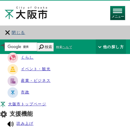
メニュー
閉じる
サイト・ナビ
検索
他の探し方
検索ヘルプ
くらし
イベント・観光
産業・ビジネス
市政
大阪市トップページ
支援機能
読み上げ