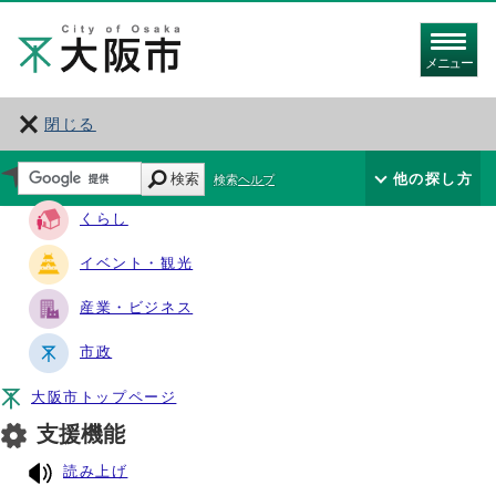
メニュー
閉じる
サイト・ナビ
検索
他の探し方
検索ヘルプ
くらし
イベント・観光
産業・ビジネス
市政
大阪市トップページ
支援機能
読み上げ