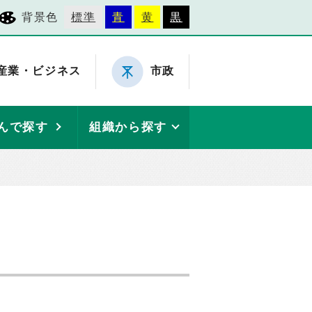
背景色
標準
青
黄
黒
産業・ビジネス
市政
んで探す
組織から探す