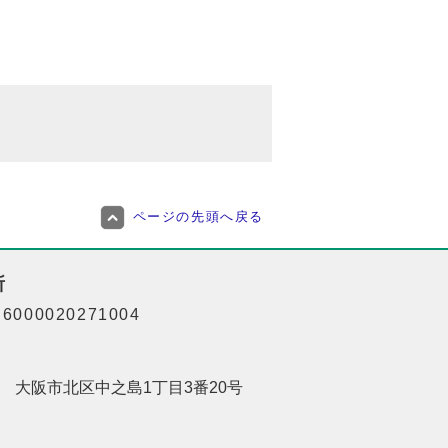
ページの先頭へ戻る
所
000020271004
201 大阪市北区中之島1丁目3番20号