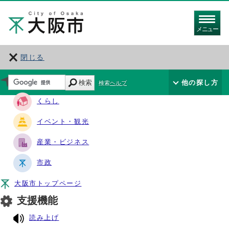
メニュー
閉じる
サイト・ナビ
検索
他の探し方
検索ヘルプ
くらし
イベント・観光
産業・ビジネス
市政
大阪市トップページ
支援機能
読み上げ