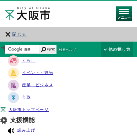
メニュー
閉じる
サイト・ナビ
検索
他の探し方
検索ヘルプ
くらし
イベント・観光
産業・ビジネス
市政
大阪市トップページ
支援機能
読み上げ