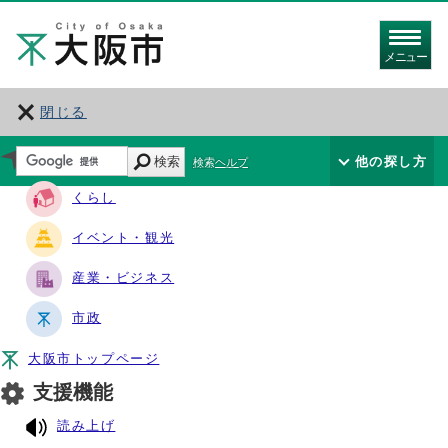
メニュー
閉じる
サイト・ナビ
検索
他の探し方
検索ヘルプ
くらし
イベント・観光
産業・ビジネス
市政
大阪市トップページ
支援機能
読み上げ