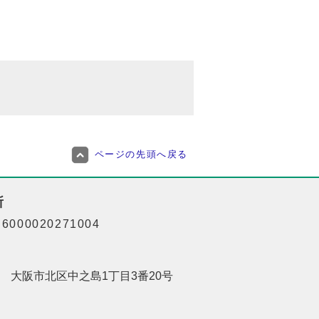
ページの先頭へ戻る
所
000020271004
201 大阪市北区中之島1丁目3番20号