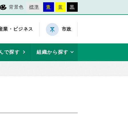
背景色
標準
青
黄
黒
産業・ビジネス
市政
んで探す
組織から探す