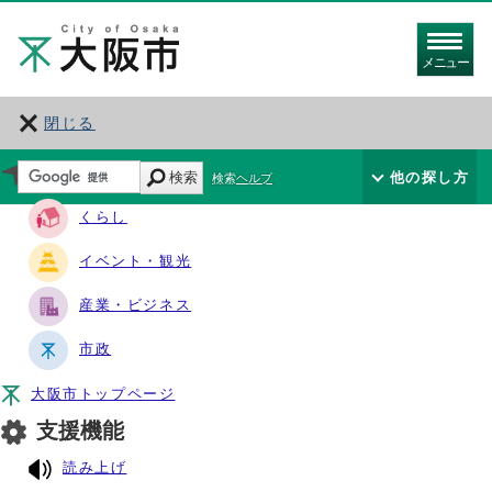
メニュー
閉じる
サイト・ナビ
検索
他の探し方
検索ヘルプ
くらし
イベント・観光
産業・ビジネス
市政
大阪市トップページ
支援機能
読み上げ