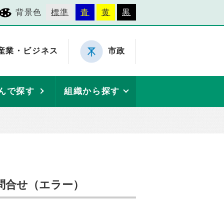
背景色
標準
青
黄
黒
産業・ビジネス
市政
んで探す
組織から探す
問合せ（エラー）