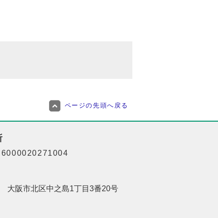
ページの先頭へ戻る
所
000020271004
201 大阪市北区中之島1丁目3番20号