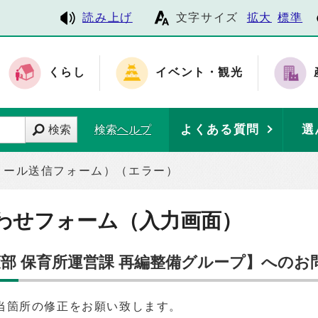
読み上げ
文字サイズ
拡大
標準
くらし
イベント・観光
よくある質問
選
検索
検索ヘルプ
メール送信フォーム）（エラー）
わせフォーム（入力画面）
策部 保育所運営課 再編整備グループ】へのお
当箇所の修正をお願い致します。