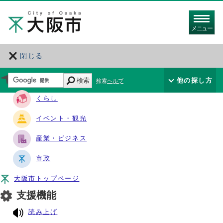
メニュー
閉じる
サイト・ナビ
検索
他の探し方
検索ヘルプ
くらし
イベント・観光
産業・ビジネス
市政
大阪市トップページ
支援機能
読み上げ