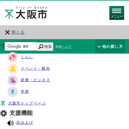
メニュー
閉じる
サイト・ナビ
検索
他の探し方
検索ヘルプ
くらし
イベント・観光
産業・ビジネス
市政
大阪市トップページ
支援機能
読み上げ