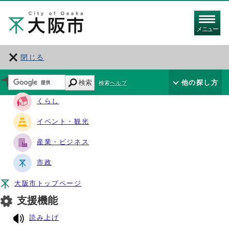
メニュー
閉じる
サイト・ナビ
検索
他の探し方
検索ヘルプ
くらし
イベント・観光
産業・ビジネス
市政
大阪市トップページ
支援機能
読み上げ