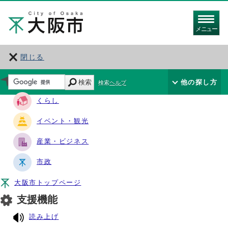
メニュー
閉じる
サイト・ナビ
検索
他の探し方
検索ヘルプ
くらし
イベント・観光
産業・ビジネス
市政
大阪市トップページ
支援機能
読み上げ