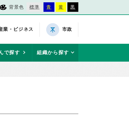
背景色
標準
青
黄
黒
産業・ビジネス
市政
んで探す
組織から探す