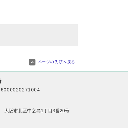
ページの先頭へ戻る
所
000020271004
201 大阪市北区中之島1丁目3番20号