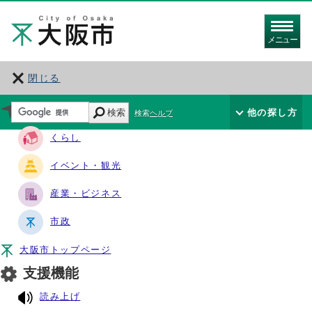
メニュー
閉じる
サイト・ナビ
検索
他の探し方
検索ヘルプ
くらし
イベント・観光
産業・ビジネス
市政
大阪市トップページ
支援機能
読み上げ