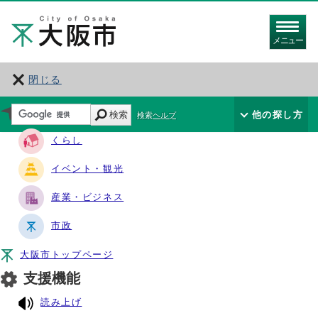
メニュー
閉じる
サイト・ナビ
検索
他の探し方
検索ヘルプ
くらし
イベント・観光
産業・ビジネス
市政
大阪市トップページ
支援機能
読み上げ