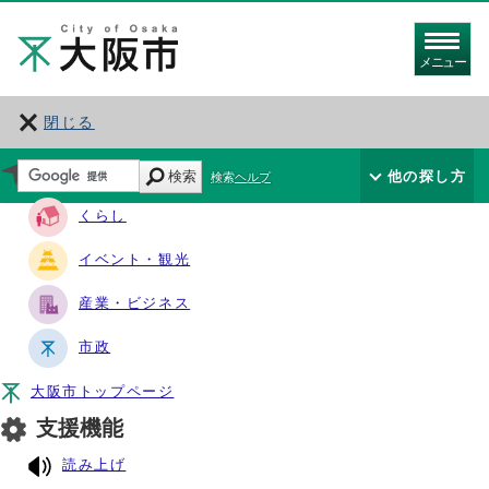
メニュー
閉じる
サイト・ナビ
検索
他の探し方
検索ヘルプ
くらし
イベント・観光
産業・ビジネス
市政
大阪市トップページ
支援機能
読み上げ