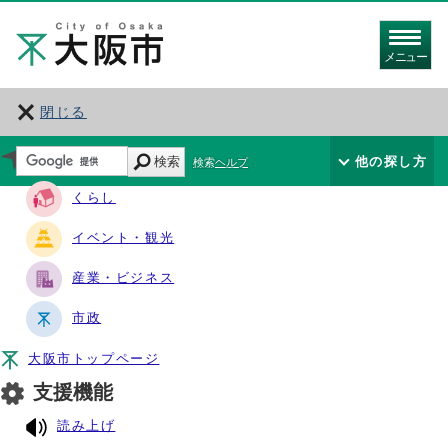
メニュー
閉じる
サイト・ナビ
検索
他の探し方
検索ヘルプ
くらし
イベント・観光
産業・ビジネス
市政
大阪市トップページ
支援機能
読み上げ