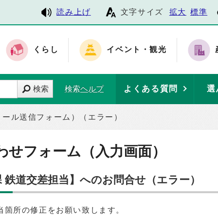
読み上げ
文字サイズ
拡大
標準
くらし
イベント・観光
よくある質問
選
検索
検索ヘルプ
メール送信フォーム）（エラー）
わせフォーム（入力画面）
課 鉄道交差担当】へのお問合せ（エラー）
当箇所の修正をお願い致します。