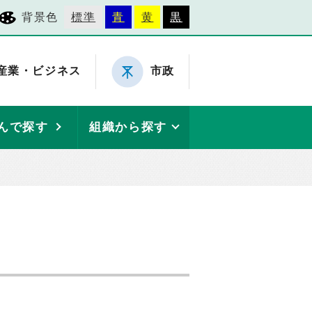
背景色
標準
青
黄
黒
産業・ビジネス
市政
んで探す
組織から探す