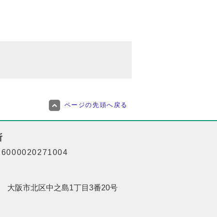
ページの先頭へ戻る
所
000020271004
201 大阪市北区中之島1丁目3番20号