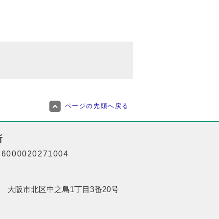
ページの先頭へ戻る
所
000020271004
201 大阪市北区中之島1丁目3番20号