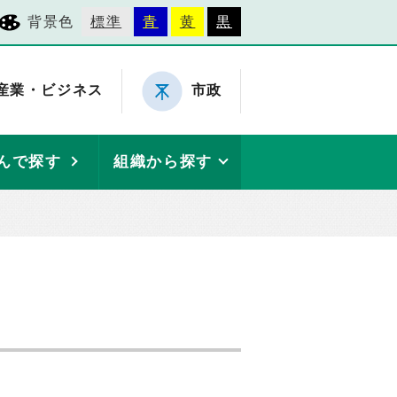
背景色
標準
青
黄
黒
産業・ビジネス
市政
んで探す
組織から探す