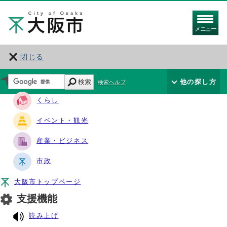
メニュー
閉じる
サイト・ナビ
検索
他の探し方
検索ヘルプ
くらし
イベント・観光
産業・ビジネス
市政
大阪市トップページ
支援機能
読み上げ