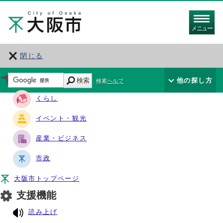
メニュー
閉じる
サイト・ナビ
検索
他の探し方
検索ヘルプ
くらし
イベント・観光
産業・ビジネス
市政
大阪市トップページ
支援機能
読み上げ