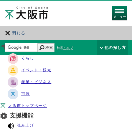
メニュー
閉じる
サイト・ナビ
検索
他の探し方
検索ヘルプ
くらし
イベント・観光
産業・ビジネス
市政
大阪市トップページ
支援機能
読み上げ