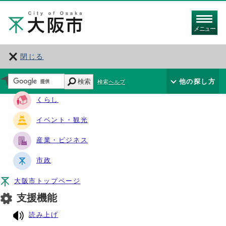
メニュー
閉じる
サイト・ナビ
検索
他の探し方
検索ヘルプ
くらし
イベント・観光
産業・ビジネス
市政
大阪市トップページ
支援機能
読み上げ