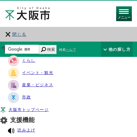
メニュー
閉じる
サイト・ナビ
検索
他の探し方
検索ヘルプ
くらし
イベント・観光
産業・ビジネス
市政
大阪市トップページ
支援機能
読み上げ