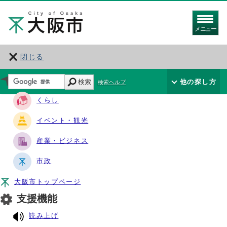
メニュー
閉じる
サイト・ナビ
検索
他の探し方
検索ヘルプ
くらし
イベント・観光
産業・ビジネス
市政
大阪市トップページ
支援機能
読み上げ