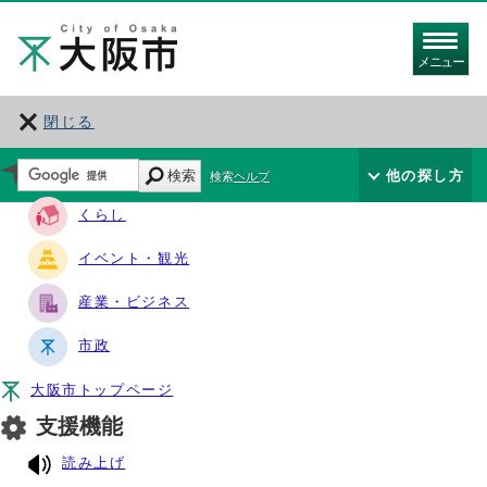
メニュー
閉じる
サイト・ナビ
検索
他の探し方
検索ヘルプ
くらし
イベント・観光
産業・ビジネス
市政
大阪市トップページ
支援機能
読み上げ