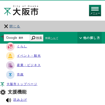
メニュー
閉じる
サイト・ナビ
検索
他の探し方
検索ヘルプ
くらし
イベント・観光
産業・ビジネス
市政
大阪市トップページ
支援機能
読み上げ