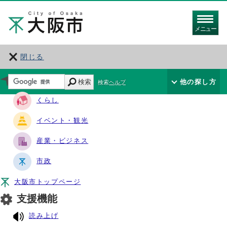
メニュー
閉じる
サイト・ナビ
検索
他の探し方
検索ヘルプ
くらし
イベント・観光
産業・ビジネス
市政
大阪市トップページ
支援機能
読み上げ