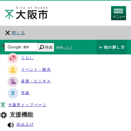
メニュー
閉じる
サイト・ナビ
検索
他の探し方
検索ヘルプ
くらし
イベント・観光
産業・ビジネス
市政
大阪市トップページ
支援機能
読み上げ