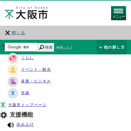
メニュー
閉じる
サイト・ナビ
検索
他の探し方
検索ヘルプ
くらし
イベント・観光
産業・ビジネス
市政
大阪市トップページ
支援機能
読み上げ