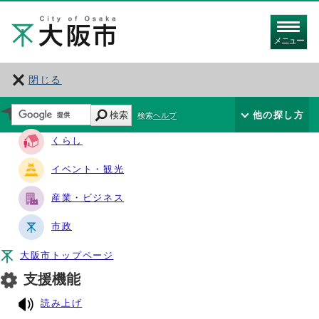
メニュー
閉じる
サイト・ナビ
検索
他の探し方
検索ヘルプ
くらし
イベント・観光
産業・ビジネス
市政
大阪市トップページ
支援機能
読み上げ