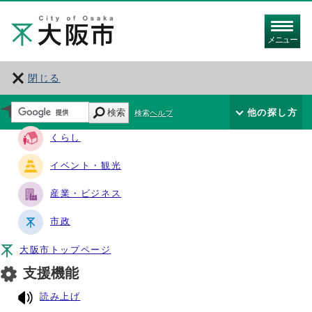
メニュー
閉じる
サイト・ナビ
検索
他の探し方
検索ヘルプ
くらし
イベント・観光
産業・ビジネス
市政
大阪市トップページ
支援機能
読み上げ