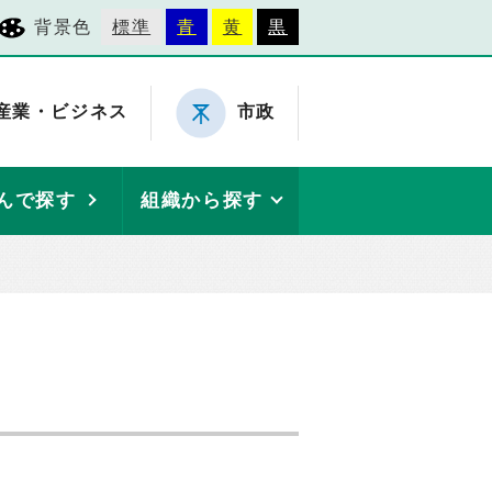
背景色
標準
青
黄
黒
産業・ビジネス
市政
んで探す
組織から探す