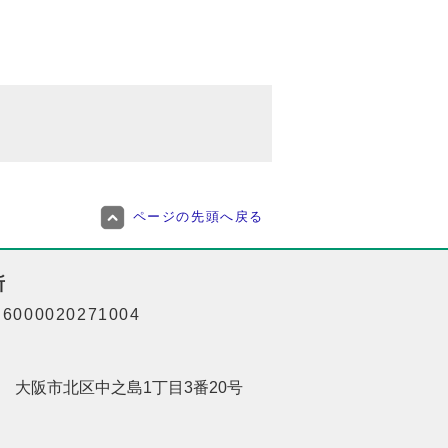
ページの先頭へ戻る
所
000020271004
201 大阪市北区中之島1丁目3番20号