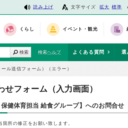
読み上げ
文字サイズ
拡大
標準
くらし
イベント・観光
よくある質問
選
検索
検索ヘルプ
メール送信フォーム）（エラー）
わせフォーム（入力画面）
部 保健体育担当 給食グループ】へのお問合せ
当箇所の修正をお願い致します。