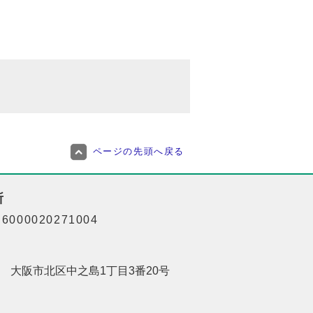
ページの先頭へ戻る
所
000020271004
201 大阪市北区中之島1丁目3番20号