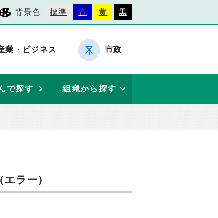
背景色
標準
青
黄
黒
産業・ビジネス
市政
んで探す
組織から探す
（エラー）