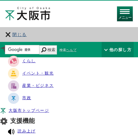
メニュー
閉じる
サイト・ナビ
検索
他の探し方
検索ヘルプ
くらし
イベント・観光
産業・ビジネス
市政
大阪市トップページ
支援機能
読み上げ