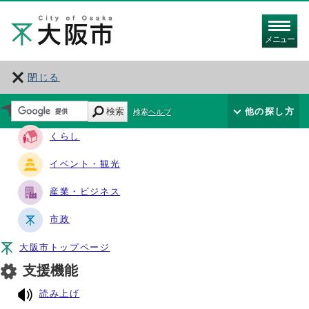
メニュー
閉じる
サイト・ナビ
検索
他の探し方
検索ヘルプ
くらし
イベント・観光
産業・ビジネス
市政
大阪市トップページ
支援機能
読み上げ