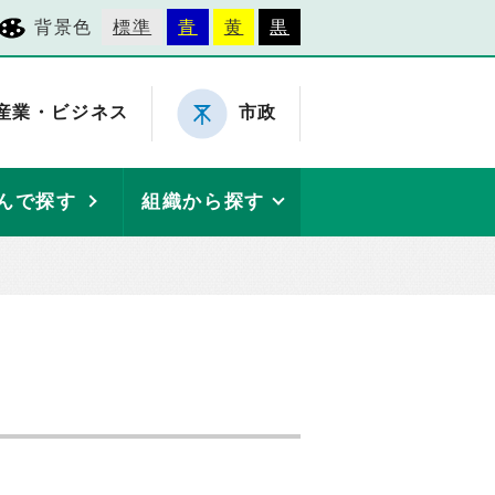
背景色
標準
青
黄
黒
産業・ビジネス
市政
んで探す
組織から探す