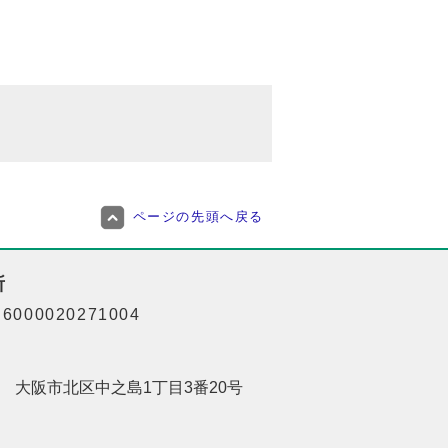
ページの先頭へ戻る
所
000020271004
201 大阪市北区中之島1丁目3番20号