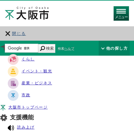
メニュー
閉じる
サイト・ナビ
検索
他の探し方
検索ヘルプ
くらし
イベント・観光
産業・ビジネス
市政
大阪市トップページ
支援機能
読み上げ