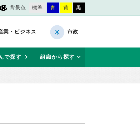
背景色
標準
青
黄
黒
産業・ビジネス
市政
んで探す
組織から探す