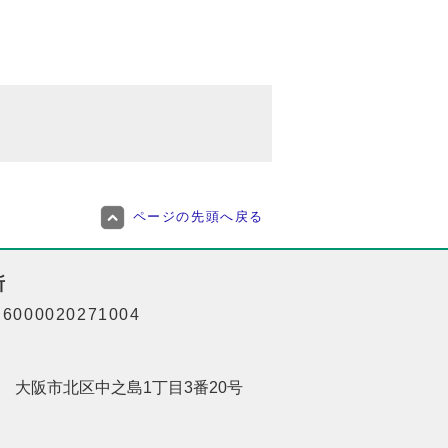
ページの先頭へ戻る
所
000020271004
201 大阪市北区中之島1丁目3番20号