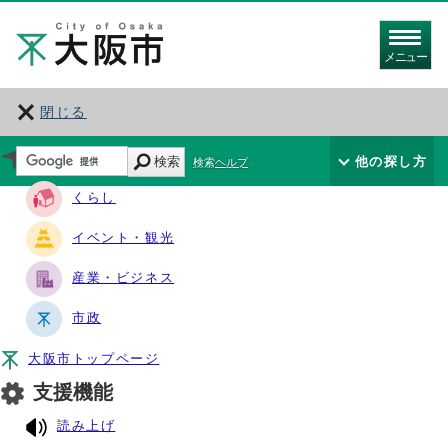
メニュー
閉じる
サイト・ナビ
検索
他の探し方
検索ヘルプ
くらし
イベント・観光
産業・ビジネス
市政
大阪市トップページ
支援機能
読み上げ