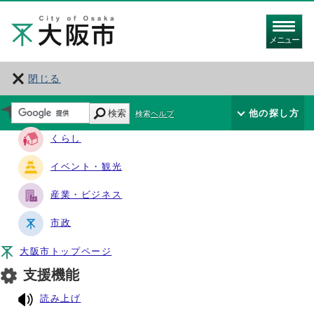
メニュー
閉じる
サイト・ナビ
検索
他の探し方
検索ヘルプ
くらし
イベント・観光
産業・ビジネス
市政
大阪市トップページ
支援機能
読み上げ