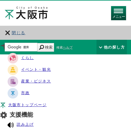
メニュー
閉じる
サイト・ナビ
検索
他の探し方
検索ヘルプ
くらし
イベント・観光
産業・ビジネス
市政
大阪市トップページ
支援機能
読み上げ