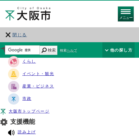
メニュー
閉じる
サイト・ナビ
検索
他の探し方
検索ヘルプ
くらし
イベント・観光
産業・ビジネス
市政
大阪市トップページ
支援機能
読み上げ