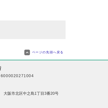
ページの先頭へ戻る
所
000020271004
201 大阪市北区中之島1丁目3番20号