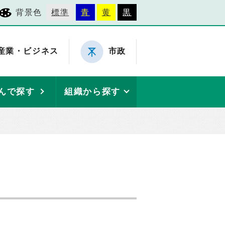
背景色
標準
青
黄
黒
産業・ビジネス
市政
んで探す
組織から探す