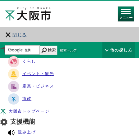
メニュー
閉じる
サイト・ナビ
検索
他の探し方
検索ヘルプ
くらし
イベント・観光
産業・ビジネス
市政
大阪市トップページ
支援機能
読み上げ