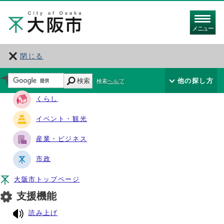
メニュー
閉じる
サイト・ナビ
検索
他の探し方
検索ヘルプ
くらし
イベント・観光
産業・ビジネス
市政
大阪市トップページ
支援機能
読み上げ